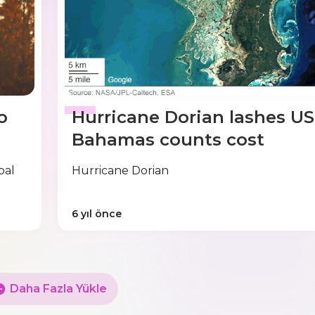
o
Hurricane Dorian lashes US
Bahamas counts cost
bal
Hurricane Dorian
6 yıl önce
Daha Fazla Yükle