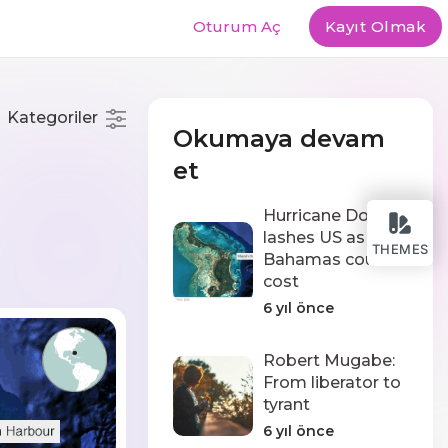
Oturum Aç
Kayıt Olmak
Kategoriler
Okumaya devam
et
Hurricane Dorian
lashes US as
THEMES
Bahamas counts
cost
6 yıl önce
Robert Mugabe:
From liberator to
tyrant
6 yıl önce