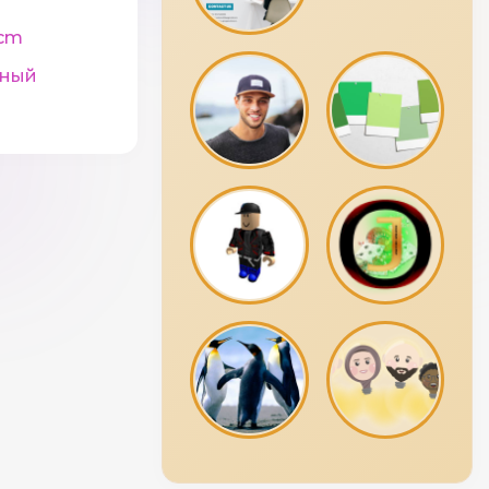
cm
рный