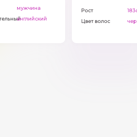
мужчина
Рост
183
тельный
английский
Цвет волос
че