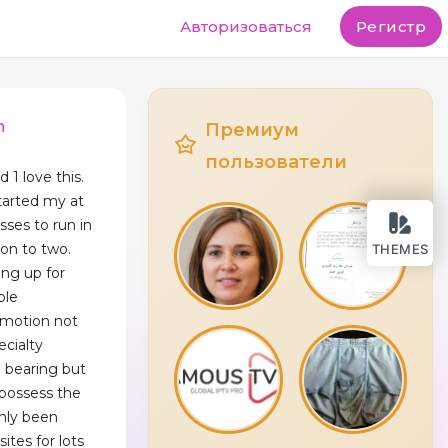
Авторизоваться
Регистр
n
Премиум
пользователи
 1 love this.
tarted my at
sses to run in
ion to two.
THEMES
ing up for
ple
motion not
ecialty
h bearing but
 possess the
only been
ites for lots