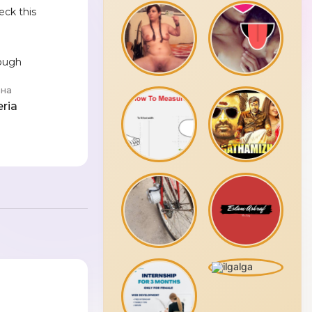
eck this
ough
ана
eria