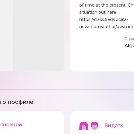
of time at the present. Ch
situation out here:
https://classifieds.ocala-
news.com/author/dwaincl
Стр
Alg
 о профиле
новной
Видать