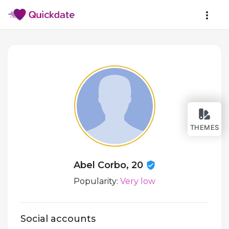
THEMES
Abel Corbo, 20
Popularity:
Very low
Social accounts