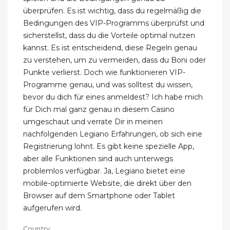
überprüfen. Es ist wichtig, dass du regelmäßig die
Bedingungen des VIP-Programms überprüfst und
sicherstellst, dass du die Vorteile optimal nutzen
kannst. Es ist entscheidend, diese Regeln genau
zu verstehen, um zu vermeiden, dass du Boni oder
Punkte verlierst. Doch wie funktionieren VIP-
Programme genau, und was solltest du wissen,
bevor du dich für eines anmeldest? Ich habe mich
für Dich mal ganz genau in diesem Casino
umgeschaut und verrate Dir in meinen
nachfolgenden Legiano Erfahrungen, ob sich eine
Registrierung lohnt. Es gibt keine spezielle App,
aber alle Funktionen sind auch unterwegs
problemlos verfügbar. Ja, Legiano bietet eine
mobile-optimierte Website, die direkt über den
Browser auf dem Smartphone oder Tablet
aufgerufen wird.
Country