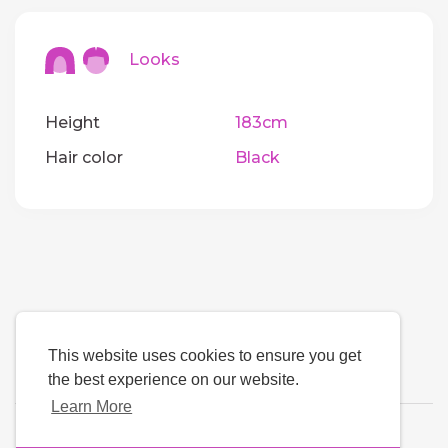
Looks
Height
183cm
Hair color
Black
This website uses cookies to ensure you get
the best experience on our website.
Learn More
Language