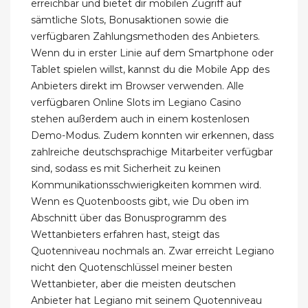
erreichbar und bietet dir mobilen Zugriff auf
sämtliche Slots, Bonusaktionen sowie die
verfügbaren Zahlungsmethoden des Anbieters.
Wenn du in erster Linie auf dem Smartphone oder
Tablet spielen willst, kannst du die Mobile App des
Anbieters direkt im Browser verwenden. Alle
verfügbaren Online Slots im Legiano Casino
stehen außerdem auch in einem kostenlosen
Demo-Modus. Zudem konnten wir erkennen, dass
zahlreiche deutschsprachige Mitarbeiter verfügbar
sind, sodass es mit Sicherheit zu keinen
Kommunikationsschwierigkeiten kommen wird.
Wenn es Quotenboosts gibt, wie Du oben im
Abschnitt über das Bonusprogramm des
Wettanbieters erfahren hast, steigt das
Quotenniveau nochmals an. Zwar erreicht Legiano
nicht den Quotenschlüssel meiner besten
Wettanbieter, aber die meisten deutschen
Anbieter hat Legiano mit seinem Quotenniveau