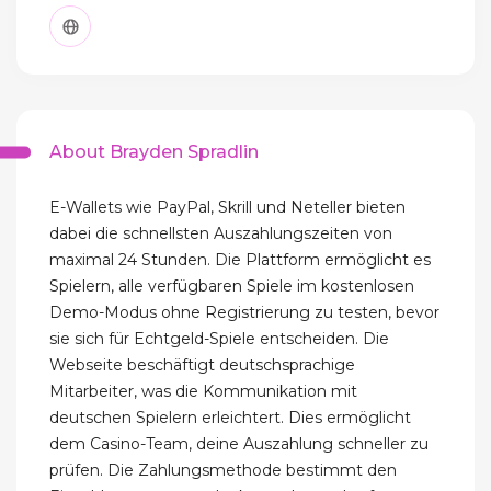
About Brayden Spradlin
E-Wallets wie PayPal, Skrill und Neteller bieten
dabei die schnellsten Auszahlungszeiten von
maximal 24 Stunden. Die Plattform ermöglicht es
Spielern, alle verfügbaren Spiele im kostenlosen
Demo-Modus ohne Registrierung zu testen, bevor
sie sich für Echtgeld-Spiele entscheiden. Die
Webseite beschäftigt deutschsprachige
Mitarbeiter, was die Kommunikation mit
deutschen Spielern erleichtert. Dies ermöglicht
dem Casino-Team, deine Auszahlung schneller zu
prüfen. Die Zahlungsmethode bestimmt den