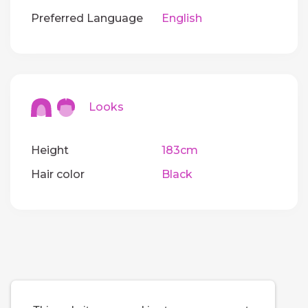
Preferred Language
English
Looks
Height
183cm
Hair color
Black