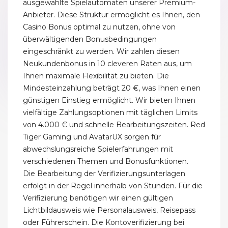
ausgewählte Spielautomaten unserer Premium-
Anbieter. Diese Struktur ermöglicht es Ihnen, den
Casino Bonus optimal zu nutzen, ohne von
überwältigenden Bonusbedingungen
eingeschränkt zu werden. Wir zahlen diesen
Neukundenbonus in 10 cleveren Raten aus, um
Ihnen maximale Flexibilität zu bieten. Die
Mindesteinzahlung beträgt 20 €, was Ihnen einen
günstigen Einstieg ermöglicht. Wir bieten Ihnen
vielfältige Zahlungsoptionen mit täglichen Limits
von 4.000 € und schnelle Bearbeitungszeiten. Red
Tiger Gaming und AvatarUX sorgen für
abwechslungsreiche Spielerfahrungen mit
verschiedenen Themen und Bonusfunktionen.
Die Bearbeitung der Verifizierungsunterlagen
erfolgt in der Regel innerhalb von Stunden. Für die
Verifizierung benötigen wir einen gültigen
Lichtbildausweis wie Personalausweis, Reisepass
oder Führerschein. Die Kontoverifizierung bei