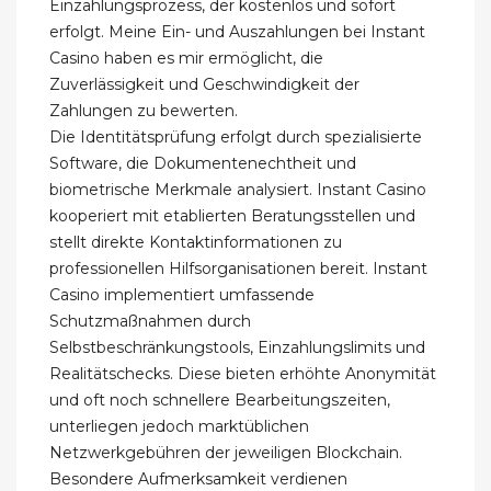
Einzahlungsprozess, der kostenlos und sofort
erfolgt. Meine Ein- und Auszahlungen bei Instant
Casino haben es mir ermöglicht, die
Zuverlässigkeit und Geschwindigkeit der
Zahlungen zu bewerten.
Die Identitätsprüfung erfolgt durch spezialisierte
Software, die Dokumentenechtheit und
biometrische Merkmale analysiert. Instant Casino
kooperiert mit etablierten Beratungsstellen und
stellt direkte Kontaktinformationen zu
professionellen Hilfsorganisationen bereit. Instant
Casino implementiert umfassende
Schutzmaßnahmen durch
Selbstbeschränkungstools, Einzahlungslimits und
Realitätschecks. Diese bieten erhöhte Anonymität
und oft noch schnellere Bearbeitungszeiten,
unterliegen jedoch marktüblichen
Netzwerkgebühren der jeweiligen Blockchain.
Besondere Aufmerksamkeit verdienen