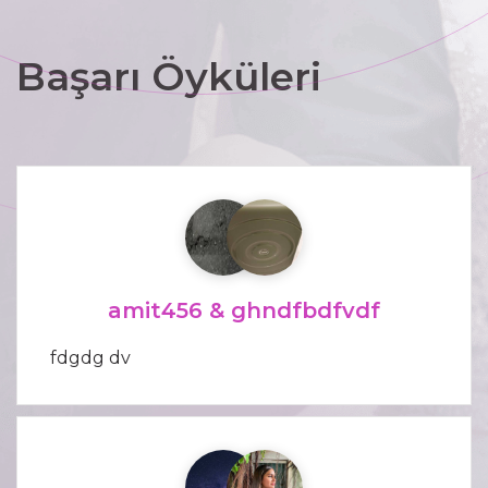
Başarı Öyküleri
amit456 & ghndfbdfvdf
fdgdg dv