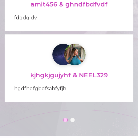
amit456 & ghndfbdfvdf
fdgdg dv
kjhgkjgujyhf & NEEL329
hgdfhdfgbdfsahfyfjh