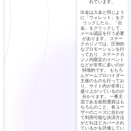
れています。
出金は入金と同じよう
に「ウォレット」をク
リックしたら、「出
金」をクリックして、
メール認証を行う必要
があります。 ステー
クカジノでは、圧倒的
なプロモーションを行
っており、ステークカ
ジノ内限定のイベント
などが非常に多いのが
特徴的です。 もちろ
んゲームプロバイダー
主催のものも行ってお
り、サイト内が非常に
盛り上がっているのが
分かります。 一番主
流である仮想通貨はも
ちろんのこと、各ユー
ザーのニーズに合わせ
て利用可能な決済方法
がどれほどカバーされ
ているかを評価してい