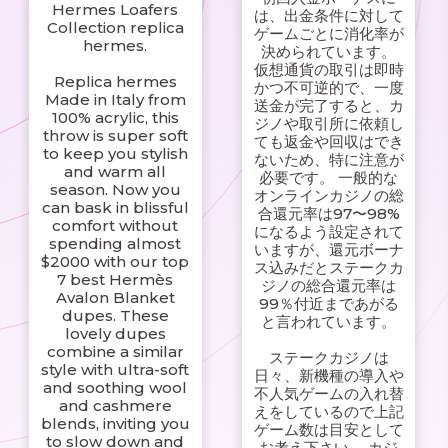
Hermes Loafers
は、出金条件に対して
Collection replica
ゲームごとに消化率が
hermes.
決められています。
仮想通貨の取引は即時
Replica hermes
かつ不可逆的で、一度
Made in Italy from
送金が完了すると、カ
100% acrylic, this
ジノや取引所に依頼し
throw is super soft
ても返金や回収はでき
to keep you stylish
ないため、特に注意が
and warm all
必要です。 一般的な
season. Now you
オンラインカジノの総
can bask in blissful
合還元率は97〜98%
comfort without
になるよう設定されて
spending almost
いますが、還元ボーナ
$2000 with our top
ス込みだとステークカ
7 best Hermès
ジノの総合還元率は
Avalon Blanket
99％付近まであがる
dupes. These
と言われています。
lovely dupes
combine a similar
ステークカジノは
style with ultra-soft
日々、新機種の導入や
and soothing wool
不人気ゲームの入れ替
and cashmere
えをしているので上記
blends, inviting you
ゲーム数は目安として
to slow down and
お考え下さい。 カジ