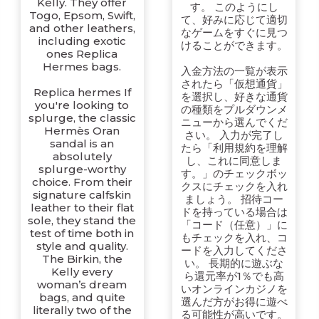
Kelly. They offer
す。 このようにし
Togo, Epsom, Swift,
て、好みに応じて適切
and other leathers,
なゲームをすぐに見つ
including exotic
けることができます。
ones Replica
Hermes bags.
入金方法の一覧が表示
されたら「仮想通貨」
Replica hermes If
を選択し、好きな通貨
you're looking to
の種類をプルダウンメ
splurge, the classic
ニューから選んでくだ
Hermès Oran
さい。 入力が完了し
sandal is an
たら「利用規約を理解
absolutely
し、これに同意しま
splurge-worthy
す。」のチェックボッ
choice. From their
クスにチェックを入れ
signature calfskin
ましょう。 招待コー
leather to their flat
ドを持っている場合は
sole, they stand the
「コード（任意）」に
test of time both in
もチェックを入れ、コ
style and quality.
ードを入力してくださ
The Birkin, the
い。 長期的に遊ぶな
Kelly every
ら還元率が1％でも高
woman’s dream
いオンラインカジノを
bags, and quite
選んだ方がお得に遊べ
literally two of the
る可能性が高いです。