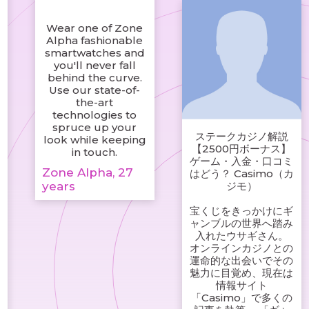
Wear one of Zone
Alpha fashionable
smartwatches and
you'll never fall
behind the curve.
Use our state-of-
the-art
technologies to
spruce up your
ステークカジノ解説
look while keeping
【2500円ボーナス】
in touch.
ゲーム・入金・口コミ
Zone Alpha, 27
はどう？ Casimo（カ
years
ジモ）
宝くじをきっかけにギ
ャンブルの世界へ踏み
入れたウサギさん。
オンラインカジノとの
運命的な出会いでその
魅力に目覚め、現在は
情報サイト
「Casimo」で多くの