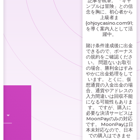
記事を執筆。 「ギャ
ンブルは冒険」との信
念を胸に、初心者から
上級者ま
{ohjoycasino.com91;
を導く案内人として活
躍中。
賭け条件達成後に出金
できるので、ボーナス
の規約をご確認くださ
い。 問題ないお取引
の場合、勝利金はすみ
やかに出金処理をして
います。 とくに、仮
想通貨の入金出金の場
合、通貨やアドレスの
入力間違いは回収不能
になる可能性もありま
す。 ですが、購入に
必要な決済サービスは
MoonPayのみの対応
です。 MoonPayは日
本未対応なので、日本
での購入はできませ