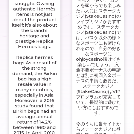
snuggle. Owning
ノを家からでも楽しみ
authentic Hermès
たい人にはステークカ
items is not just
ジノ(StakeCasino)の
about the product
ライブカジノがおすす
itself; it’s also about
めです。 ステークカ
the brand’s
ジノ(StakeCasino)で
heritage and
は、バスケ以外の様々
prestige Replica
なスポーツにも賭けら
Hermes bags.
れるので、自分の好き
なスポーツに
Replica hermes
ohjoycasino賭けても
bags As a result of
楽しいでしょう。 入
the strong
金不要ボーナスの申請
demand, the Birkin
とは別に初回入金ボー
bag has a high
ナスの申請も必要だ。
resale value in
ステークカジノ
many countries,
(StakeCasino)はVIP
especially in Asia.
プログラムが充実して
Moreover, a 2016
いて、長期的に遊びた
study found that
い方にもおすすめで
Birkin bags had an
す。
average annual
return of 14.2%
今のうちに当サイトか
between 1980 and
らステークカジノに登
2015. In April 2010,