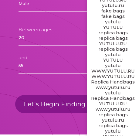
yutulu.ru
fake bags
fake bags
yutulu
YUTULU
Between ages
replica bags
replica bags
YUTULU.RU
replica bags
yutulu
and
YUTULU
yutulu
WWW.YUTULU.RU
WWW.YUTULU.RU
Replica Handbags
www.yutulu.ru
yutulu
Replica Handbags
Let's Begin Finding Matches
YUTULU.RU
www.yutulu.ru
replica bags
yutulu.ru
replica bags
yutulu