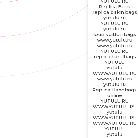
YUTULU.RU
Replica Bags
replica birkin bags
yutulu.ru
YUTULU.RU
yutulu.ru
louis vuitton bags
www.yutulu.ru
www.yutulu.ru
YUTULU.RU
replica handbags
YUTULU
yutulu
WWW.YUTULU.RU
www.yutulu.ru
yutulu.ru
Replica Handbags
online
YUTULU.RU
WWW.YUTULU.RU
yutulu
WWW.YUTULU.RU
WWW.YUTULU.RU
YUTULU
yutulu