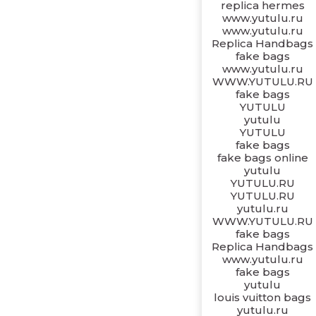
replica hermes
www.yutulu.ru
www.yutulu.ru
Replica Handbags
fake bags
www.yutulu.ru
WWW.YUTULU.RU
fake bags
YUTULU
yutulu
YUTULU
fake bags
fake bags online
yutulu
YUTULU.RU
YUTULU.RU
yutulu.ru
WWW.YUTULU.RU
fake bags
Replica Handbags
www.yutulu.ru
fake bags
yutulu
louis vuitton bags
yutulu.ru