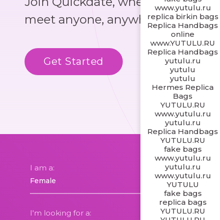
Join Quickdate, where you could
www.yutulu.ru
replica birkin bags
meet anyone, anywhere!
Replica Handbags
online
www.YUTULU.RU
Replica Handbags
Get Started
Know More
yutulu.ru
yutulu
yutulu
Hermes Replica
Bags
YUTULU.RU
www.yutulu.ru
yutulu.ru
Replica Handbags
YUTULU.RU
fake bags
www.yutulu.ru
yutulu.ru
I am a:
www.yutulu.ru
YUTULU
fake bags
replica bags
YUTULU.RU
I'm looking for a:
YUTULU.RU