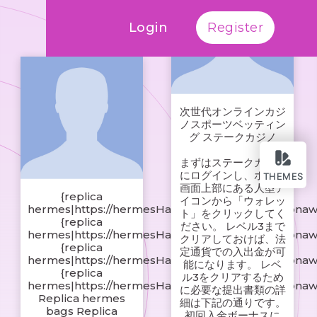
Login
Register
次世代オンラインカジ
ノスポーツベッティン
グ ステークカジノ
まずはステークカジノ
にログインし、ホーム
THEMES
画面上部にある人型ア
{replica
イコンから「ウォレッ
hermes|https://hermesHandbagsshop.s3.amazonaw
ト」をクリックしてく
{replica
ださい。 レベル3まで
hermes|https://hermesHandbagsshop.s3.amazonaw
クリアしておけば、法
{replica
定通貨での入出金が可
hermes|https://hermesHandbagsshop.s3.amazonaw
能になります。 レベ
{replica
ル3をクリアするため
hermes|https://hermesHandbagsshop.s3.amazonaw
に必要な提出書類の詳
Replica hermes
細は下記の通りです。
bags Replica
初回入金ボーナスに