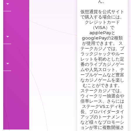
ん。
仮想通貨を公式サイト
で購入する場合には、
クレジットカード
（VISA）で
applePayと
googlePayの2種類
が使用できます。 ス
テークカジノでは、ブ
ラックジャックやルー
レットを初めとした定
番のライブカジノゲー
ムや人気スロット、テ
ーブルゲームなど豊富
なカジノゲームを楽し
むことができます。
ステークカジノでは、
ウィークリー抽選会や
倍率レース、さらには
ステークVSエディ社
長、プロバイダータイ
アップのトーナメント
など様々なプロモーシ
ョンが常に複数開催さ