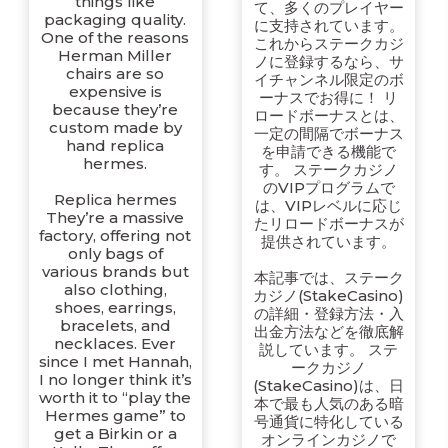
things like
て、多くのプレイヤー
packaging quality.
に支持されています。
One of the reasons
これからステークカジ
Herman Miller
ノに登録するなら、サ
chairs are so
イチャンネル限定のボ
expensive is
ーナスでお得に！ リ
because they’re
ロードボーナスとは、
custom made by
一定の間隔でボーナス
hand replica
を申請できる機能で
hermes.
す。 ステークカジノ
のVIPプログラムで
Replica hermes
は、VIPレベルに応じ
They’re a massive
たリロードボーナスが
factory, offering not
提供されています。
only bags of
various brands but
本記事では、ステーク
also clothing,
カジノ(StakeCasino)
shoes, earrings,
の詳細・登録方法・入
bracelets, and
出金方法などを徹底解
necklaces. Ever
説しています。 ステ
since I met Hannah,
ークカジノ
I no longer think it’s
(StakeCasino)は、日
worth it to “play the
本で最も人気のある暗
Hermes game” to
号通貨に特化している
get a Birkin or a
オンラインカジノで