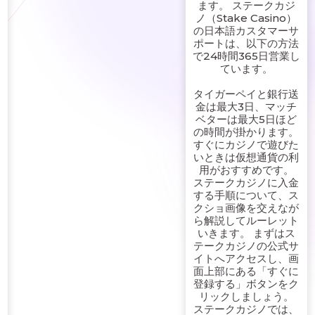
ます。 ステークカジ
ノ（Stake Casino）
の日本語カスタマーサ
ポートは、以下の方法
で24時間365日営業し
ています。
タイガーペイと銀行送
金は最大3日、マッチ
ベターは最大5日ほど
の時間が掛かります。
すぐにカジノで遊びた
いときは仮想通貨の利
用がおすすめです。
ステークカジノに入金
する手順について、ス
クショ画像を交えなが
ら解説して ルーレット
いきます。 まずはス
テークカジノの公式サ
イトへアクセスし、画
面上部にある「すぐに
登録する」ボタンをク
リックしましょう。
ステークカジノでは、