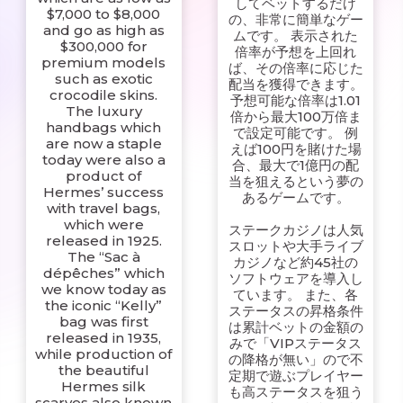
してベットするだけ
$7,000 to $8,000
の、非常に簡単なゲー
and go as high as
ムです。 表示された
$300,000 for
倍率が予想を上回れ
premium models
ば、その倍率に応じた
such as exotic
配当を獲得できます。
crocodile skins.
予想可能な倍率は1.01
The luxury
倍から最大100万倍ま
handbags which
で設定可能です。 例
are now a staple
えば100円を賭けた場
today were also a
合、最大で1億円の配
product of
当を狙えるという夢の
Hermes’ success
あるゲームです。
with travel bags,
which were
ステークカジノは人気
released in 1925.
スロットや大手ライブ
The “Sac à
カジノなど約45社の
dépêches” which
ソフトウェアを導入し
we know today as
ています。 また、各
the iconic “Kelly”
ステータスの昇格条件
bag was first
は累計ベットの金額の
released in 1935,
みで「VIPステータス
while production of
の降格が無い」ので不
the beautiful
定期で遊ぶプレイヤー
Hermes silk
も高ステータスを狙う
scarves also known