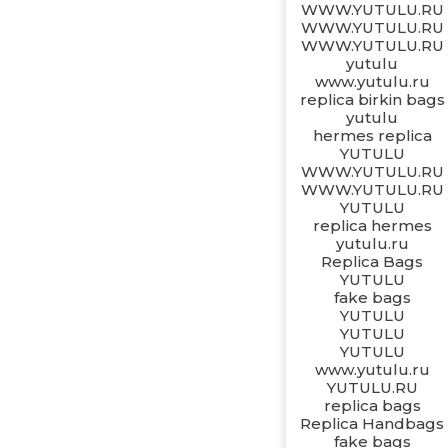
WWW.YUTULU.RU
WWW.YUTULU.RU
WWW.YUTULU.RU
yutulu
www.yutulu.ru
replica birkin bags
yutulu
hermes replica
YUTULU
WWW.YUTULU.RU
WWW.YUTULU.RU
YUTULU
replica hermes
yutulu.ru
Replica Bags
YUTULU
fake bags
YUTULU
YUTULU
YUTULU
www.yutulu.ru
YUTULU.RU
replica bags
Replica Handbags
fake bags