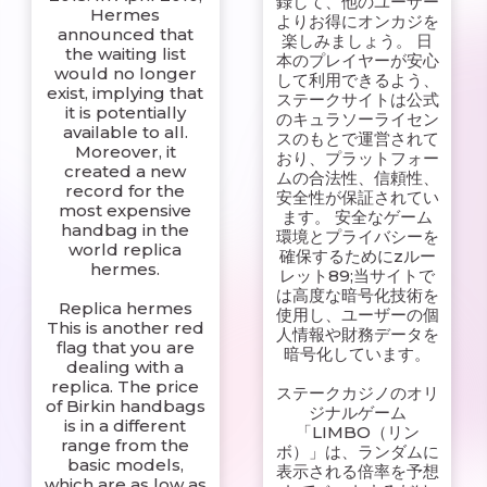
録して、他のユーザー
Hermes
よりお得にオンカジを
announced that
楽しみましょう。 日
the waiting list
本のプレイヤーが安心
would no longer
して利用できるよう、
exist, implying that
ステークサイトは公式
it is potentially
のキュラソーライセン
available to all.
スのもとで運営されて
Moreover, it
おり、プラットフォー
created a new
ムの合法性、信頼性、
record for the
安全性が保証されてい
most expensive
ます。 安全なゲーム
handbag in the
環境とプライバシーを
world replica
確保するためにz ルー
hermes.
レット89;当サイトで
は高度な暗号化技術を
Replica hermes
使用し、ユーザーの個
This is another red
人情報や財務データを
flag that you are
暗号化しています。
dealing with a
replica. The price
ステークカジノのオリ
of Birkin handbags
ジナルゲーム
is in a different
「LIMBO（リン
range from the
ボ）」は、ランダムに
basic models,
表示される倍率を予想
which are as low as