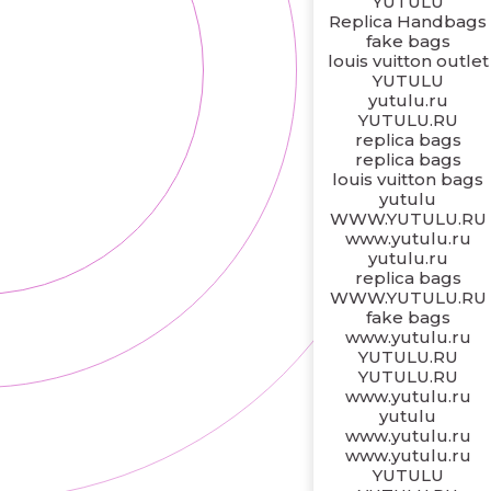
YUTULU
Replica Handbags
fake bags
louis vuitton outlet
YUTULU
yutulu.ru
YUTULU.RU
replica bags
replica bags
louis vuitton bags
yutulu
WWW.YUTULU.RU
www.yutulu.ru
yutulu.ru
replica bags
WWW.YUTULU.RU
fake bags
www.yutulu.ru
YUTULU.RU
YUTULU.RU
www.yutulu.ru
yutulu
www.yutulu.ru
www.yutulu.ru
YUTULU