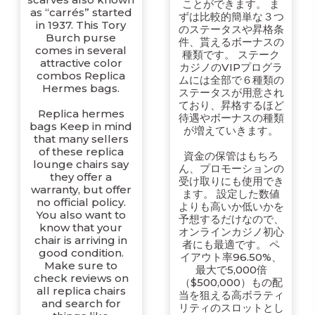
ことができます。 ま
as “carrés” started
ずは比較的簡単な３つ
in 1937. This Tory
のステータスや昇格条
Burch purse
件、貰えるボーナスの
comes in several
種類です。 ステーク
attractive color
カジノのVIPプログラ
combos Replica
ムには全部で６種類の
Hermes bags.
ステータスが用意され
ており、昇格するほど
Replica hermes
待遇やボーナスの種類
bags Keep in mind
が増えていきます。
that many sellers
of these replica
資金の保管はもちろ
lounge chairs say
ん、プロモーションの
they offer a
受け取りにも使用でき
warranty, but offer
ます。 設定した数値
no official policy.
よりも高いか低いかを
You also want to
予想するだけなので、
know that your
オンラインカジノ初心
chair is arriving in
者にも最適です。 ペ
good condition.
イアウト率96.50%、
Make sure to
最大で5,000倍
check reviews on
（$500,000）もの配
all replica chairs
当を狙える高ボラティ
and search for
リティのスロットとし