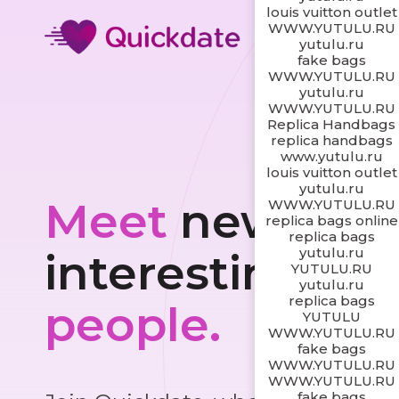
louis vuitton outlet
WWW.YUTULU.RU
yutulu.ru
fake bags
WWW.YUTULU.RU
yutulu.ru
WWW.YUTULU.RU
Replica Handbags
replica handbags
www.yutulu.ru
louis vuitton outlet
yutulu.ru
Meet
new and
WWW.YUTULU.RU
replica bags online
replica bags
yutulu.ru
interesting
YUTULU.RU
yutulu.ru
replica bags
people.
YUTULU
WWW.YUTULU.RU
fake bags
WWW.YUTULU.RU
WWW.YUTULU.RU
fake bags