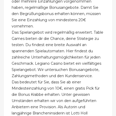
oder mehrere Einzahlungen vorgenommen
haben, regelmäßige Bonusangebote. Damit Sie
den Begrüßungsbonus erhalten können, müssen
Sie eine Einzahlung von mindestens 20€
vornehmen.
Das Spielangebot wird regelmäßig erweitert. Table
Games bieten dir die Chance, deine Strategie zu
testen. Du findest eine breite Auswahl an
spannenden Spielautomaten. Hier findest du
zahlreiche Unterhaltungsmöglichkeiten für jeden
Geschmack. Legiano Casino bietet ein vielfältiges
Spielangebot. Wir untersuchen Bonusangebote,
Zahlungsmethoden und den Kundenservice.
Das bedeutet für Sie, dass Sie ab einer
Mindesteinzahlung von 10€, einen gratis Pick für
die Bonus Krabbe erhalten. Unter gewissen
Umständen erhalten wir von den aufgeführten
Anbietern eine Provision. Als Autorin und
langjährige Brancheninsiderin ist Lotti Holl