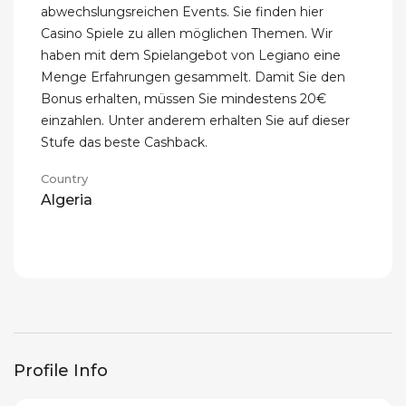
abwechslungsreichen Events. Sie finden hier
Casino Spiele zu allen möglichen Themen. Wir
haben mit dem Spielangebot von Legiano eine
Menge Erfahrungen gesammelt. Damit Sie den
Bonus erhalten, müssen Sie mindestens 20€
einzahlen. Unter anderem erhalten Sie auf dieser
Stufe das beste Cashback.
Country
Algeria
Profile Info