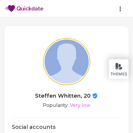
THEMES
Steffen Whitten, 20
Popularity:
Very low
Social accounts