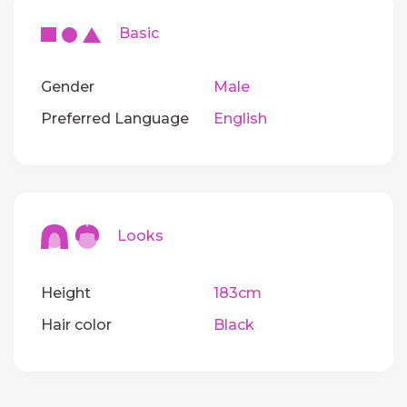
Basic
Gender
Male
Preferred Language
English
Looks
Height
183cm
Hair color
Black