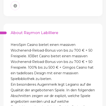
About Raymon Labilliere
HeroSpin Casino bietet einen massiven
Wochenend-Reload-Bonus von bis zu 700 € + 50
Freispiele. X3Bet Casino bietet einen massiven
Wochenend-Reload-Bonus von bis zu 700 € + 50
Freispiele. 100% bis zu 500 € + Gringos Casino hat
ein tadelloses Design mit einer massiven
Spielbibliothek zu bieten.
Ein besonderes Augenmerk legt Legiano auf die
Qualität der angebotenen Spiele. In den folgenden
Abschnitten zeigen wir dir explizit, welche Spiele
angeboten werden und auf welche