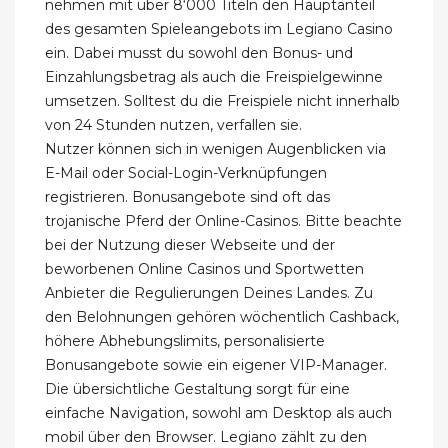
nehmen mit über 8‘000 Titeln den Hauptanteil
des gesamten Spieleangebots im Legiano Casino
ein. Dabei musst du sowohl den Bonus- und
Einzahlungsbetrag als auch die Freispielgewinne
umsetzen. Solltest du die Freispiele nicht innerhalb
von 24 Stunden nutzen, verfallen sie.
Nutzer können sich in wenigen Augenblicken via
E-Mail oder Social-Login-Verknüpfungen
registrieren. Bonusangebote sind oft das
trojanische Pferd der Online-Casinos. Bitte beachte
bei der Nutzung dieser Webseite und der
beworbenen Online Casinos und Sportwetten
Anbieter die Regulierungen Deines Landes. Zu
den Belohnungen gehören wöchentlich Cashback,
höhere Abhebungslimits, personalisierte
Bonusangebote sowie ein eigener VIP-Manager.
Die übersichtliche Gestaltung sorgt für eine
einfache Navigation, sowohl am Desktop als auch
mobil über den Browser. Legiano zählt zu den