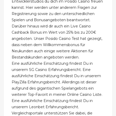
Entwicklerstudios du dich im Posido Casino freuen
kannst. Hier werden unter anderem Fragen zur
Registrierung sowie zu den unterschiedlichen
Spielen und Bonusangeboten beantwortet.
Darüber hinaus wird dir auch ein Live Casino
Cashback Bonus im Wert von 25% bis zu 200€
angeboten. Unser Posido Casino Test hat gezeigt,
dass neben dem Willkommensbonus für
Neukunden auch einige weitere Aktionen für
Bestandskunden angeboten werden.
Eine ausführliche Einschätzung findest Du in
unserem SG Casino Erfahrungsbericht. Eine
ausführliche Einschätzung findest Du in unserem
PlayZilla Erfahrungsbericht. Allerdings ist dieser
aufgrund des gigantischen Spielangebots ein
weiterer Top-Favorit in meiner Online Casino Liste.
Eine ausführliche Einschätzung findest Du in
unserem Leonbet Erfahrungsbericht.
Vergleichsportale unterstützen Sie dabei, die