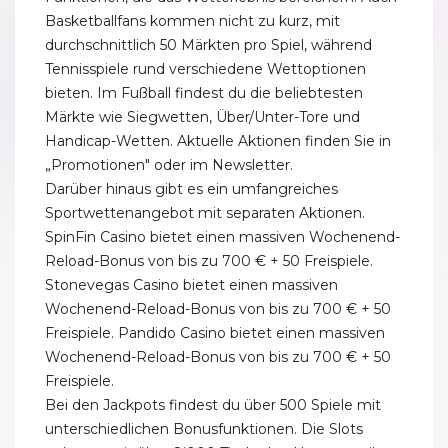
Basketballfans kommen nicht zu kurz, mit
durchschnittlich 50 Märkten pro Spiel, während
Tennisspiele rund verschiedene Wettoptionen
bieten. Im Fußball findest du die beliebtesten
Märkte wie Siegwetten, Über/Unter-Tore und
Handicap-Wetten. Aktuelle Aktionen finden Sie in
„Promotionen" oder im Newsletter.
Darüber hinaus gibt es ein umfangreiches
Sportwettenangebot mit separaten Aktionen.
SpinFin Casino bietet einen massiven Wochenend-
Reload-Bonus von bis zu 700 € + 50 Freispiele.
Stonevegas Casino bietet einen massiven
Wochenend-Reload-Bonus von bis zu 700 € + 50
Freispiele. Pandido Casino bietet einen massiven
Wochenend-Reload-Bonus von bis zu 700 € + 50
Freispiele.
Bei den Jackpots findest du über 500 Spiele mit
unterschiedlichen Bonusfunktionen. Die Slots