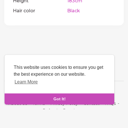
Height
183cm
Hair color
Black
This website uses cookies to ensure you get
the best experience on our website.
Learn More
Language
Got It!
About Us
-
Terms
-
Privacy Policy
-
Contact
-
FAQs
-
Refund
-
Developers
Copyright © 2026 Quickdate. All rights reserved.