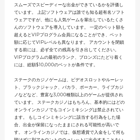
スムーズでスピーディーな出金ができているかを評価し
ています。 上記ソフトウェアは誰でも知る超有名ソフト
ウェアですが、他にも人気ゲームを輩出しているたくさ
んのソフトウェアを導入しています。 一定のベット額を
超えるとVIPプログラム会員になることができ、ベット
額に応じてVIPレベルも異なります。 アカウントを閉鎖
する前には、必ず全ての残高を引き出してください。
VIPプログラムの最初のランク、ブロンズにたどり着く
には、総額$10,000のベットが条件です。
ステークのカジノゲームは、ビデオスロットやルーレッ
ト、ブラックジャック、バカラ、ポーカー、ライブカジ
ノなどなど、豊富な3,000種類以上のゲームが提供され
ています。 ステークカジノはもちろん、基本的にはどの
オンラインカジノでもコインミキシングは禁止されてい
ます。 もしコインミキシングに該当する行為をした場
合、出金が保留になったままにされる可能性が高いで
す。 オンラインカジノでは、仮想通貨で入金をして何も
賭けずに別アカウントのウォレットに出金することをい