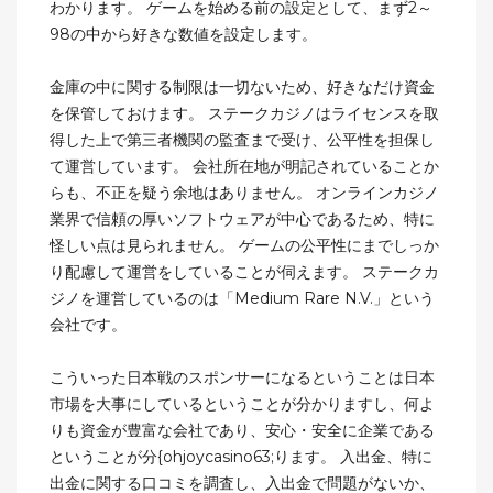
わかります。 ゲームを始める前の設定として、まず2～
98の中から好きな数値を設定します。
金庫の中に関する制限は一切ないため、好きなだけ資金
を保管しておけます。 ステークカジノはライセンスを取
得した上で第三者機関の監査まで受け、公平性を担保し
て運営しています。 会社所在地が明記されていることか
らも、不正を疑う余地はありません。 オンラインカジノ
業界で信頼の厚いソフトウェアが中心であるため、特に
怪しい点は見られません。 ゲームの公平性にまでしっか
り配慮して運営をしていることが伺えます。 ステークカ
ジノを運営しているのは「Medium Rare N.V.」という
会社です。
こういった日本戦のスポンサーになるということは日本
市場を大事にしているということが分かりますし、何よ
りも資金が豊富な会社であり、安心・安全に企業である
ということが分{ohjoycasino63;ります。 入出金、特に
出金に関する口コミを調査し、入出金で問題がないか、