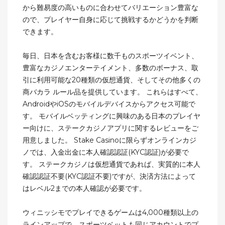
から難易度の高いものに合わせてバリエーション豊富な
ので、プレイヤー自身に応じて挑戦するかどうかを判断
できます。
毎日、日本を含むお客様に数千ものスポーツイベント、
豊富なカジノエンターテイメント、多数のボーナス、取
引に利用可能な20種類の仮想通貨、そしてその他多くの
商 バカラ ルール品を提供しています。 これらはすべて、
AndroidやiOSのモバイルデバイスからアクセス可能で
す。 モバイルベッティングに興味のある日本のプレイヤ
ー向けに、ステークカジノアプリに関するレビューをご
用意しました。 Stake Casinoに限らずオンラインカジ
ノでは、入金出金に本人確認認証(KYC認証)が必要で
す。 ステークカジノは仮想通貨であれば、実質的に本人
確認認証不要(KYC認証不要)ですが、決済方法によって
はレベル2までの本人確認が必要です。
ウィニッシモでプレイできるゲームは4,000種類以上の
ラインアップで、スポーツベットも同じアカウントでプ