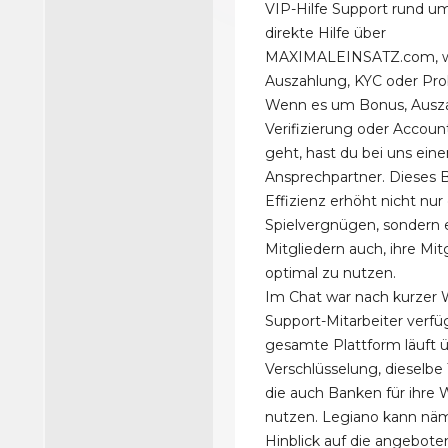
VIP-Hilfe Support rund um
direkte Hilfe über
MAXIMALEINSATZ.com, 
Auszahlung, KYC oder Pr
Wenn es um Bonus, Ausz
Verifizierung oder Accoun
geht, hast du bei uns eine
Ansprechpartner. Dieses 
Effizienz erhöht nicht nur
Spielvergnügen, sondern 
Mitgliedern auch, ihre Mit
optimal zu nutzen.
Im Chat war nach kurzer W
Support-Mitarbeiter verfü
gesamte Plattform läuft ü
Verschlüsselung, dieselbe
die auch Banken für ihre
nutzen. Legiano kann näm
Hinblick auf die angebot