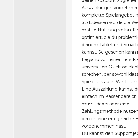
deinen Account zugreifen,
Auszahlungen vornehmen 
komplette Spielangebot n
Stattdessen wurde die Web
mobile Nutzung vollumfä
optimiert, die du probleml
deinem Tablet und Smart
kannst. So gesehen kann
Legiano von einem erstkl
universellen Glücksspielan
sprechen, der sowohl klas
Spieler als auch Wett-Fans
Eine Auszahlung kannst 
einfach im Kassenbereich
musst dabei aber eine
Zahlungsmethode nutzen,
bereits eine erfolgreiche 
vorgenommen hast.
Du kannst den Support je