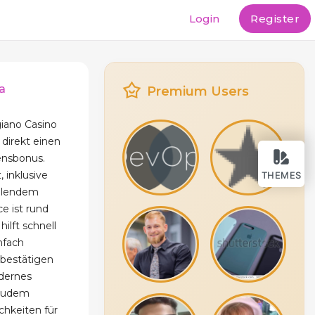
Login
Register
a
Premium Users
iano Casino
direkt einen
ensbonus.
, inklusive
THEMES
üllendem
e ist rund
ilft schnell
infach
 bestätigen
odernes
 zudem
chkeiten für