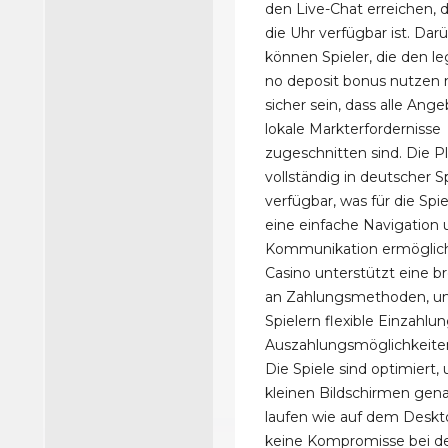
den Live-Chat erreichen, 
die Uhr verfügbar ist. Dar
können Spieler, die den le
no deposit bonus nutzen
sicher sein, dass alle Ang
lokale Markterfordernisse
zugeschnitten sind. Die Pl
vollständig in deutscher 
verfügbar, was für die Spie
eine einfache Navigation 
Kommunikation ermöglich
Casino unterstützt eine b
an Zahlungsmethoden, u
Spielern flexible Einzahlu
Auszahlungsmöglichkeiten
Die Spiele sind optimiert,
kleinen Bildschirmen gen
laufen wie auf dem Deskt
keine Kompromisse bei d