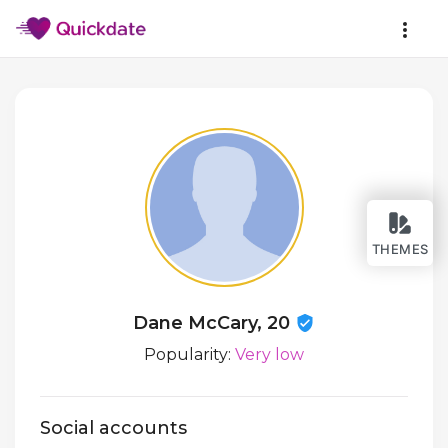
THEMES
Dane McCary, 20
Popularity:
Very low
Social accounts