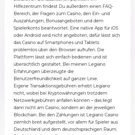
Hilfezentrum findest Du außerdem einen FAQ-
Bereich, der Fragen zum Casino, den Ein- und
Auszahlungen, Bonusangeboten und dem
Spielerkonto beantwortet. Eine native App für iOS
oder Android wird nicht angeboten, dafür lässt sich
das Casino auf Smartphones und Tablets
problemlos über den Browser aufrufen. Die
Plattform lässt sich einfach bedienen und ist
übersichtlich gestaltet. Bei meinen Legiano
Erfahrungen überzeugte die
Benutzerfreundlichkeit auf ganzer Linie.
Eigene Transaktionsgebühren erhebt Legiano
nicht, wobei bei Kryptowährungen trotzdem
Netzwerkgebühren anfallen können – das liegt
dann nicht am Casino, sondern an der jeweiligen
Blockchain. Bei den Zahlungen ist Legiano Casino
ziemlich breit aufgestellt, vor allem für Spieler aus
Deutschland und dem deutschsprachigen Raum.