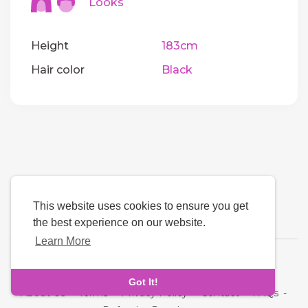
Looks
Height
183cm
Hair color
Black
This website uses cookies to ensure you get
the best experience on our website.
Learn More
Language
Got It!
About Us
-
Terms
-
Privacy Policy
-
Contact
-
FAQs
-