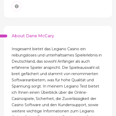
About Dane McCary
Insgesamt bietet das Legiano Casino ein
reibungsloses und unterhaltsames Spielerlebnis in
Deutschland, das sowohl Anfänger als auch
erfahrene Spieler anspricht. Die Spieleauswahl ist
breit gefächert und stammt von renommierten
Softwareanbietern, was für hohe Qualität und
Spannung sorgt. In meinem Legiano Test bietet
ich Ihnen einen Überblick über die Online-
Casinospiele, Sicherheit, die Zuverlässigkeit der
Casino Software und den Kundensupport, sowie
weitere wichtige Informationen zum Legiano