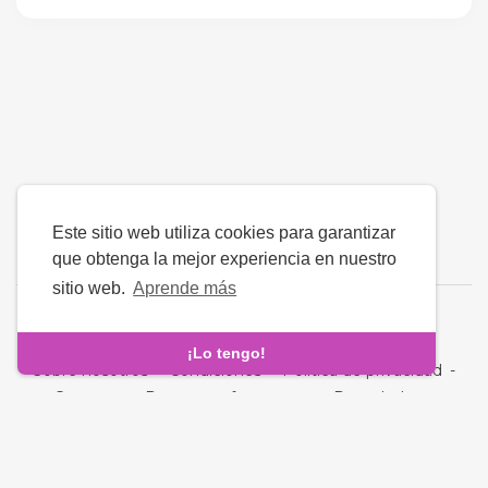
Este sitio web utiliza cookies para garantizar
que obtenga la mejor experiencia en nuestro
sitio web.
Aprende más
Idioma
¡Lo tengo!
Sobre nosotros
-
Condiciones
-
Política de privacidad
-
Contacto
-
Preguntas frecuentes
-
Reembolso
-
Desarrolladores
Derechos de autor © 2026 Quickdate. Todos los derechos