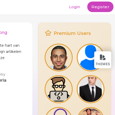
Login
Register
long
Premium Users
te hart van
mijn artikelen
eze
THEMES
try
eria