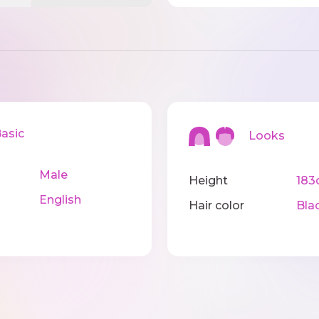
sic
Looks
Male
Height
183
English
Hair color
Bla