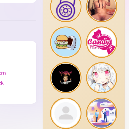
cm
ck