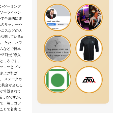
ンゲーミング
ソーライセン
外で合法的に運
気のサッカーや
テニスなどの人
の増しているe
。 ただ、ハワ
ムなどで日本
AST社が導入
ところです。
ツコツとプレ
き上げれば一
。 ステークカ
ルの賞金が当たる
が常設されて
と厳しめですが、
で、毎日コツ
ことで着実に