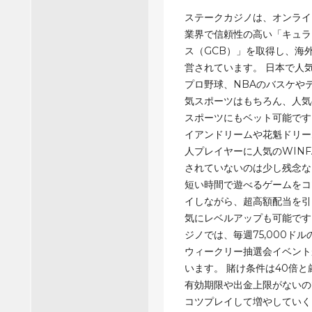
ステークカジノは、オンライ
業界で信頼性の高い「キュラ
ス（GCB）」を取得し、海
営されています。 日本で人
プロ野球、NBAのバスケや
気スポーツはもちろん、人気
スポーツにもベット可能です
イアンドリームや花魁ドリー
人プレイヤーに人気のWINF
されていないのは少し残念な
短い時間で遊べるゲームをコ
イしながら、超高額配当を引
気にレベルアップも可能です
ジノでは、毎週75,000ド
ウィークリー抽選会イベント
います。 賭け条件は40倍
有効期限や出金上限がないの
コツプレイして増やしていく