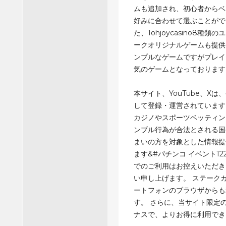
ムも追加され、初心者からベ
好みに合わせて選ぶことがで
た、1ohjoycasino8種類
ークオリジナルゲームも提供
ンプルなゲームですがプレイ
気のゲームとなっております
本サイト、YouTube、Xは
して登録・運営されています
カジノやスポーツベッティン
ンブル行為が合法とされる国
まいの方を対象とした情報提
ます&# パチンコ イベント122
でのご利用はお控えいただき
い申し上げます。 ステーク
ートフォンのブラウザからも
す。 さらに、当サイト限定
ナスで、よりお得に利用でき