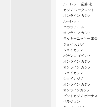
ルーレット 必勝 法
カジノ シークレット
オンライン カジノ
ルーレット
バカラ ルール
オンライン カジノ
ラッキーニッキー 出金
ジョイ カジノ
ジョイカジノ
パチンコ イベント
オンライン カジノ
オンライン カジノ
ジョイカジノ
ジョイカジノ
オンライン カジノ
オンラインカジノ
ビットカジノ ボーナス
ベラジョン