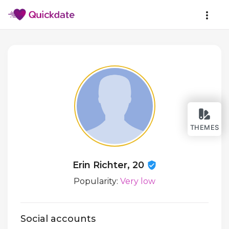
THEMES
Erin Richter, 20
Popularity:
Very low
Social accounts