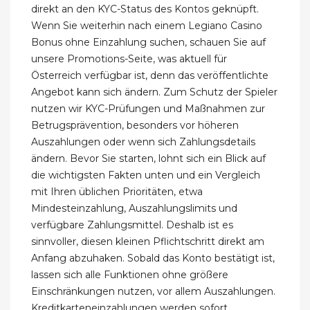
direkt an den KYC-Status des Kontos geknüpft.
Wenn Sie weiterhin nach einem Legiano Casino
Bonus ohne Einzahlung suchen, schauen Sie auf
unsere Promotions-Seite, was aktuell für
Österreich verfügbar ist, denn das veröffentlichte
Angebot kann sich ändern. Zum Schutz der Spieler
nutzen wir KYC-Prüfungen und Maßnahmen zur
Betrugsprävention, besonders vor höheren
Auszahlungen oder wenn sich Zahlungsdetails
ändern. Bevor Sie starten, lohnt sich ein Blick auf
die wichtigsten Fakten unten und ein Vergleich
mit Ihren üblichen Prioritäten, etwa
Mindesteinzahlung, Auszahlungslimits und
verfügbare Zahlungsmittel. Deshalb ist es
sinnvoller, diesen kleinen Pflichtschritt direkt am
Anfang abzuhaken. Sobald das Konto bestätigt ist,
lassen sich alle Funktionen ohne größere
Einschränkungen nutzen, vor allem Auszahlungen.
Kreditkarteneinzahlungen werden sofort