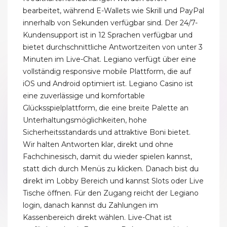
bearbeitet, während E-Wallets wie Skrill und PayPal
innerhalb von Sekunden verfügbar sind. Der 24/7-
Kundensupport ist in 12 Sprachen verfügbar und
bietet durchschnittliche Antwortzeiten von unter 3
Minuten im Live-Chat. Legiano verfügt über eine
vollständig responsive mobile Plattform, die auf
iOS und Android optimiert ist. Legiano Casino ist
eine zuverlässige und komfortable
Glücksspielplattform, die eine breite Palette an
Unterhaltungsmöglichkeiten, hohe
Sicherheitsstandards und attraktive Boni bietet.
Wir halten Antworten klar, direkt und ohne
Fachchinesisch, damit du wieder spielen kannst,
statt dich durch Menüs zu klicken. Danach bist du
direkt im Lobby Bereich und kannst Slots oder Live
Tische öffnen. Für den Zugang reicht der Legiano
login, danach kannst du Zahlungen im
Kassenbereich direkt wählen. Live-Chat ist