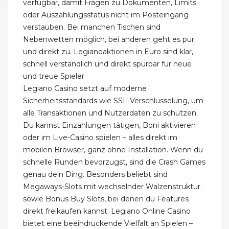
verfügbar, damit Fragen zu Dokumenten, Limits
oder Auszahlungsstatus nicht im Posteingang
verstauben. Bei manchen Tischen sind
Nebenwetten möglich, bei anderen geht es pur
und direkt zu. Legianoaktionen in Euro sind klar,
schnell verständlich und direkt spürbar für neue
und treue Spieler
Legiano Casino setzt auf moderne
Sicherheitsstandards wie SSL-Verschlüsselung, um
alle Transaktionen und Nutzerdaten zu schützen.
Du kannst Einzahlungen tätigen, Boni aktivieren
oder im Live-Casino spielen – alles direkt im
mobilen Browser, ganz ohne Installation. Wenn du
schnelle Runden bevorzugst, sind die Crash Games
genau dein Ding. Besonders beliebt sind
Megaways-Slots mit wechselnder Walzenstruktur
sowie Bonus Buy Slots, bei denen du Features
direkt freikaufen kannst. Legiano Online Casino
bietet eine beeindruckende Vielfalt an Spielen –