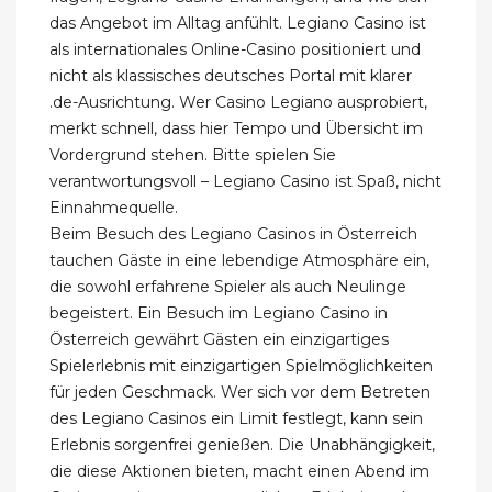
das Angebot im Alltag anfühlt. Legiano Casino ist
als internationales Online-Casino positioniert und
nicht als klassisches deutsches Portal mit klarer
.de-Ausrichtung. Wer Casino Legiano ausprobiert,
merkt schnell, dass hier Tempo und Übersicht im
Vordergrund stehen. Bitte spielen Sie
verantwortungsvoll – Legiano Casino ist Spaß, nicht
Einnahmequelle.
Beim Besuch des Legiano Casinos in Österreich
tauchen Gäste in eine lebendige Atmosphäre ein,
die sowohl erfahrene Spieler als auch Neulinge
begeistert. Ein Besuch im Legiano Casino in
Österreich gewährt Gästen ein einzigartiges
Spielerlebnis mit einzigartigen Spielmöglichkeiten
für jeden Geschmack. Wer sich vor dem Betreten
des Legiano Casinos ein Limit festlegt, kann sein
Erlebnis sorgenfrei genießen. Die Unabhängigkeit,
die diese Aktionen bieten, macht einen Abend im