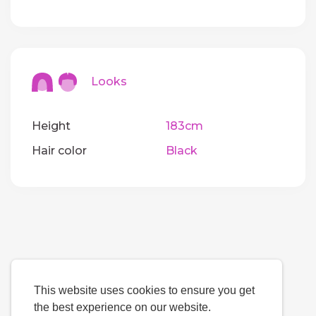
Looks
Height
183cm
Hair color
Black
This website uses cookies to ensure you get
the best experience on our website.