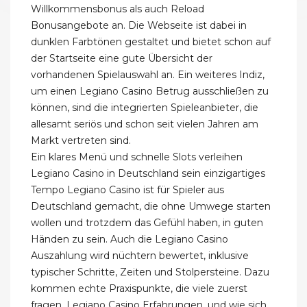
Willkommensbonus als auch Reload
Bonusangebote an. Die Webseite ist dabei in
dunklen Farbtönen gestaltet und bietet schon auf
der Startseite eine gute Übersicht der
vorhandenen Spielauswahl an. Ein weiteres Indiz,
um einen Legiano Casino Betrug ausschließen zu
können, sind die integrierten Spieleanbieter, die
allesamt seriös und schon seit vielen Jahren am
Markt vertreten sind.
Ein klares Menü und schnelle Slots verleihen
Legiano Casino in Deutschland sein einzigartiges
Tempo Legiano Casino ist für Spieler aus
Deutschland gemacht, die ohne Umwege starten
wollen und trotzdem das Gefühl haben, in guten
Händen zu sein. Auch die Legiano Casino
Auszahlung wird nüchtern bewertet, inklusive
typischer Schritte, Zeiten und Stolpersteine. Dazu
kommen echte Praxispunkte, die viele zuerst
fragen, Legiano Casino Erfahrungen, und wie sich