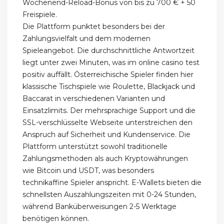
Wochenend-Reload-Bonus von bis zu 700 € + 50
Freispiele.
Die Plattform punktet besonders bei der
Zahlungsvielfalt und dem modernen
Spieleangebot. Die durchschnittliche Antwortzeit
liegt unter zwei Minuten, was im online casino test
positiv auffällt. Österreichische Spieler finden hier
klassische Tischspiele wie Roulette, Blackjack und
Baccarat in verschiedenen Varianten und
Einsatzlimits. Der mehrsprachige Support und die
SSL-verschlüsselte Webseite unterstreichen den
Anspruch auf Sicherheit und Kundenservice. Die
Plattform unterstützt sowohl traditionelle
Zahlungsmethoden als auch Kryptowährungen
wie Bitcoin und USDT, was besonders
technikaffine Spieler anspricht. E-Wallets bieten die
schnellsten Auszahlungszeiten mit 0-24 Stunden,
während Banküberweisungen 2-5 Werktage
benötigen können.