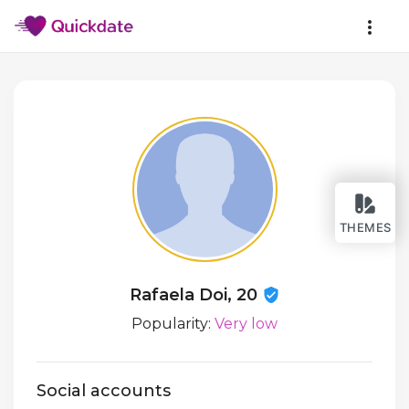
THEMES
Rafaela Doi, 20
Popularity:
Very low
Social accounts