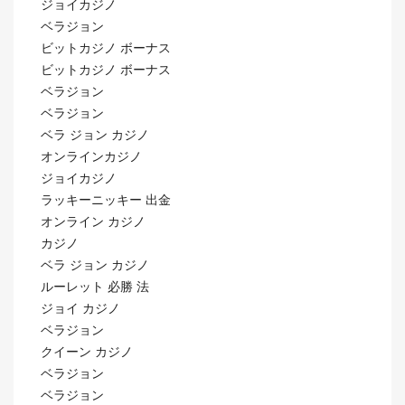
ジョイカジノ
ベラジョン
ビットカジノ ボーナス
ビットカジノ ボーナス
ベラジョン
ベラジョン
ベラ ジョン カジノ
オンラインカジノ
ジョイカジノ
ラッキーニッキー 出金
オンライン カジノ
カジノ
ベラ ジョン カジノ
ルーレット 必勝 法
ジョイ カジノ
ベラジョン
クイーン カジノ
ベラジョン
ベラジョン