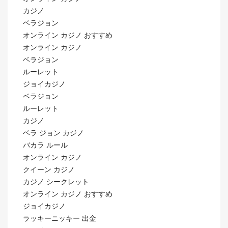
カジノ
ベラジョン
オンライン カジノ おすすめ
オンライン カジノ
ベラジョン
ルーレット
ジョイカジノ
ベラジョン
ルーレット
カジノ
ベラ ジョン カジノ
バカラ ルール
オンライン カジノ
クイーン カジノ
カジノ シークレット
オンライン カジノ おすすめ
ジョイカジノ
ラッキーニッキー 出金