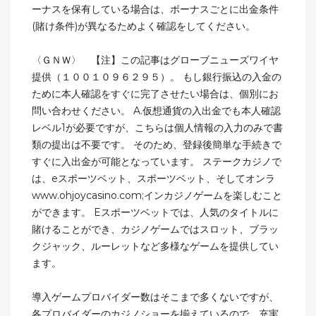
ーナスを保有している場合は、ボーナスごとに出金条件
(賭け条件)が異なるためよく確認をしてください。
〈ＧＮＷ〉 【注】この記事はグローブニューズワイヤ
提供（１００１０９６２９５）。 もし銀行振込の入金の
ために本人確認をすぐに完了させたい場合は、個別にお
問い合わせください。 A.仮想通貨の入出金でも本人確認
レベル1が必要ですが、こちらは個人情報の入力のみで書
類の提出は不要です。 そのため、登録後簡単な手続きで
すぐに入出金が可能となっています。 ステークカジノで
は、eスポーツベット、スポーツベット、そしてオンラ
www.ohjoycasino.com;インカジノゲームを楽しむこと
ができます。 Eスポーツベットでは、人気のタイトルに
賭けることができ、カジノゲームではスロット、ブラッ
クジャック、ルーレットなど多様なゲームを提供してい
ます。
導入ゲームプロバイダー数はそこまで多くないですが、
各プロバイダーのカジノショーを揃えているので、充実