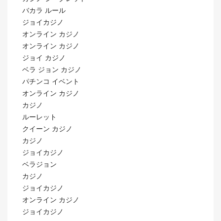
バカラ ルール
ジョイカジノ
オンライン カジノ
オンライン カジノ
ジョイ カジノ
ベラ ジョン カジノ
パチンコ イベント
オンライン カジノ
カジノ
ルーレット
クイーン カジノ
カジノ
ジョイカジノ
ベラジョン
カジノ
ジョイカジノ
オンライン カジノ
ジョイカジノ