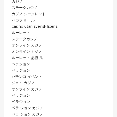
カジノ
ステークカジノ
カジノ シークレット
バカラ ルール
casino utan svensk licens
ルーレット
ステークカジノ
オンライン カジノ
オンライン カジノ
ルーレット 必勝 法
ベラジョン
ベラジョン
パチンコ イベント
ジョイ カジノ
オンライン カジノ
ベラジョン
ベラジョン
ベラ ジョン カジノ
ベラ ジョン カジノ