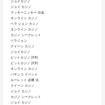
ジョイカジノ
ジョイ カジノ
ラッキーニッキー 出金
オンライン カジノ
ベラ ジョン カジノ
オンライン カジノ
カジノ シークレット
ベラジョン
クイーン カジノ
ジョイカジノ
ビットカジノ 評判
ビットカジノ 評判
オンライン カジノ
パチンコ イベント
ルーレット 必勝 法
クイーン カジノ
ジョイ カジノ
カジノ シークレット
ジョイ カジノ