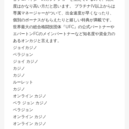
度はかなり高い方だと思います。 プラチナIV以上からは
専属マネージャーがついて、出金速度が早くなったり、
個別のボーナスがもらえたりと嬉しい特典が満載です。
世界最大の総合格闘技団体『UFC』の公式パートナーや
エバートンFCのメインパートナーなど知名度や資金力の
あるオンカジと言えます。
ジョイカジノ
ベラジョン
ジョイ カジノ
カジノ
カジノ
ルーレット
カジノ
オンライン カジノ
ベラ ジョン カジノ
ベラジョン
オンライン カジノ
オンライン カジノ