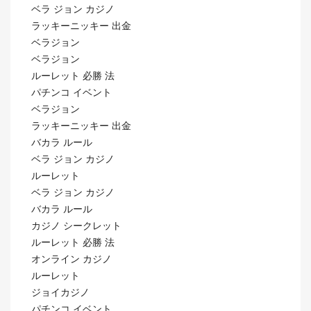
ベラ ジョン カジノ
ラッキーニッキー 出金
ベラジョン
ベラジョン
ルーレット 必勝 法
パチンコ イベント
ベラジョン
ラッキーニッキー 出金
バカラ ルール
ベラ ジョン カジノ
ルーレット
ベラ ジョン カジノ
バカラ ルール
カジノ シークレット
ルーレット 必勝 法
オンライン カジノ
ルーレット
ジョイカジノ
パチンコ イベント