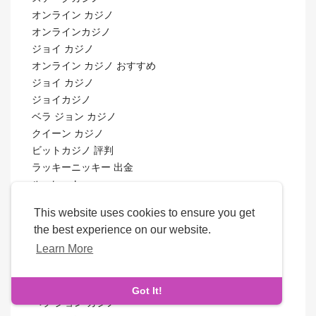
オンライン カジノ
オンラインカジノ
ジョイ カジノ
オンライン カジノ おすすめ
ジョイ カジノ
ジョイカジノ
ベラ ジョン カジノ
クイーン カジノ
ビットカジノ 評判
ラッキーニッキー 出金
ルーレット
バカラ ルール
This website uses cookies to ensure you get
ラッキーニッキー 出金
the best experience on our website.
ジョイカジノ
Learn More
ジョイカジノ
ジョイカジノ
ルーレット
Got It!
ベラ ジョン カジノ