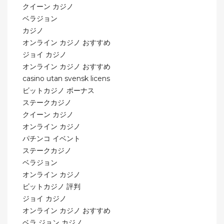
クイーン カジノ
ベラジョン
カジノ
オンライン カジノ おすすめ
ジョイ カジノ
オンライン カジノ おすすめ
casino utan svensk licens
ビットカジノ ボーナス
ステークカジノ
クイーン カジノ
オンライン カジノ
パチンコ イベント
ステークカジノ
ベラジョン
オンライン カジノ
ビットカジノ 評判
ジョイ カジノ
オンライン カジノ おすすめ
ベラ ジョン カジノ