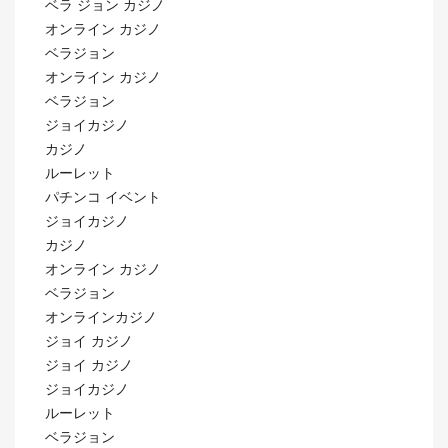
ベラ ジョン カジノ
オンライン カジノ
ベラジョン
オンライン カジノ
ベラジョン
ジョイカジノ
カジノ
ルーレット
パチンコ イベント
ジョイカジノ
カジノ
オンライン カジノ
ベラジョン
オンラインカジノ
ジョイ カジノ
ジョイ カジノ
ジョイカジノ
ルーレット
ベラジョン