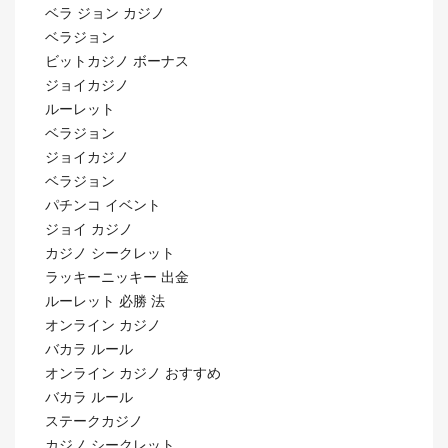
ベラ ジョン カジノ
ベラジョン
ビットカジノ ボーナス
ジョイカジノ
ルーレット
ベラジョン
ジョイカジノ
ベラジョン
パチンコ イベント
ジョイ カジノ
カジノ シークレット
ラッキーニッキー 出金
ルーレット 必勝 法
オンライン カジノ
バカラ ルール
オンライン カジノ おすすめ
バカラ ルール
ステークカジノ
カジノ シークレット