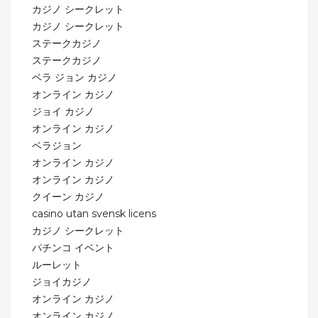
カジノ シークレット
カジノ シークレット
ステークカジノ
ステークカジノ
ベラ ジョン カジノ
オンライン カジノ
ジョイ カジノ
オンライン カジノ
ベラジョン
オンライン カジノ
オンライン カジノ
クイーン カジノ
casino utan svensk licens
カジノ シークレット
パチンコ イベント
ルーレット
ジョイカジノ
オンライン カジノ
オンライン カジノ