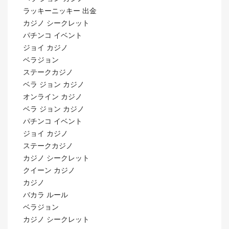
ラッキーニッキー 出金
カジノ シークレット
パチンコ イベント
ジョイ カジノ
ベラジョン
ステークカジノ
ベラ ジョン カジノ
オンライン カジノ
ベラ ジョン カジノ
パチンコ イベント
ジョイ カジノ
ステークカジノ
カジノ シークレット
クイーン カジノ
カジノ
バカラ ルール
ベラジョン
カジノ シークレット