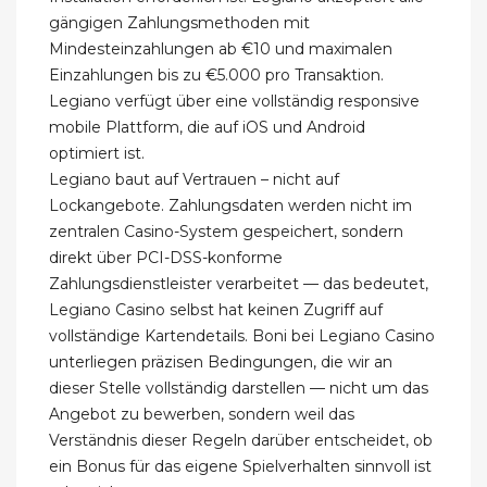
gängigen Zahlungsmethoden mit
Mindesteinzahlungen ab €10 und maximalen
Einzahlungen bis zu €5.000 pro Transaktion.
Legiano verfügt über eine vollständig responsive
mobile Plattform, die auf iOS und Android
optimiert ist.
Legiano baut auf Vertrauen – nicht auf
Lockangebote. Zahlungsdaten werden nicht im
zentralen Casino-System gespeichert, sondern
direkt über PCI-DSS-konforme
Zahlungsdienstleister verarbeitet — das bedeutet,
Legiano Casino selbst hat keinen Zugriff auf
vollständige Kartendetails. Boni bei Legiano Casino
unterliegen präzisen Bedingungen, die wir an
dieser Stelle vollständig darstellen — nicht um das
Angebot zu bewerben, sondern weil das
Verständnis dieser Regeln darüber entscheidet, ob
ein Bonus für das eigene Spielverhalten sinnvoll ist