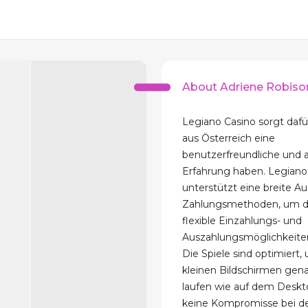
About Adriene Robiso
Legiano Casino sorgt dafür
aus Österreich eine
benutzerfreundliche und 
Erfahrung haben. Legiano
unterstützt eine breite A
Zahlungsmethoden, um de
flexible Einzahlungs- und
Auszahlungsmöglichkeiten
Die Spiele sind optimiert,
kleinen Bildschirmen gen
laufen wie auf dem Deskt
keine Kompromisse bei d