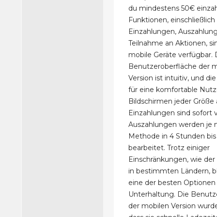
du mindestens 50€ einzahl
Funktionen, einschließlich
Einzahlungen, Auszahlun
Teilnahme an Aktionen, si
mobile Geräte verfügbar. 
Benutzeroberfläche der 
Version ist intuitiv, und di
für eine komfortable Nut
Bildschirmen jeder Größe
Einzahlungen sind sofort 
Auszahlungen werden je 
Methode in 4 Stunden bi
bearbeitet. Trotz einiger
Einschränkungen, wie der
in bestimmten Ländern, b
eine der besten Optionen 
Unterhaltung. Die Benutz
der mobilen Version wurde