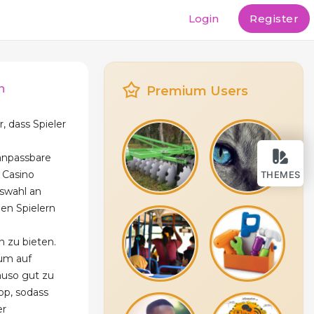
Login
Register
n
Premium Users
, dass Spieler
anpassbare
 Casino
THEMES
uswahl an
n Spielern
 zu bieten.
 um auf
auso gut zu
op, sodass
er