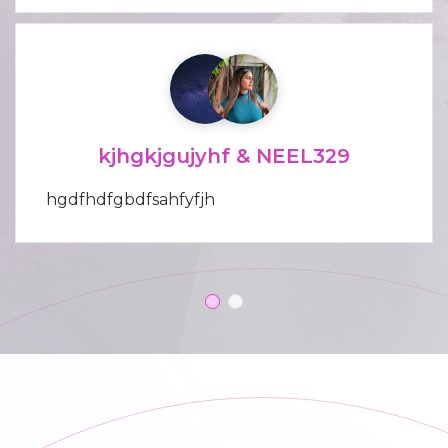
kjhgkjgujyhf & NEEL329
hgdfhdfgbdfsahfyfjh